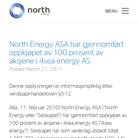
North Energy ASA har gjennomført
oppkjøpet av 100 prosent av
About North Energy
aksjene i 4sea energy AS
Posted
March 21, 2011
Vision
Company History
Denne opplysningen er informasjonspliktig etter
Board & Management
verdipapirhandelloven §5-12
Alta, 11. februar 2010) North Energy ASA (“North
Investments
Energy eller “Selskapet”) har gjennomført oppkjøpet av
Industrial Holdings
100 prosent av aksjene i 4sea energy AS (“4sea
energy”). Selskapet har som vederlag utstedt totalt
Financial Investments