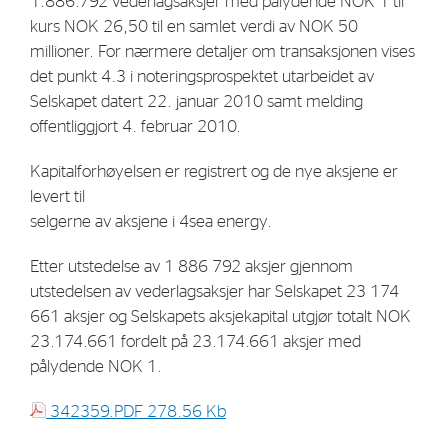
1.886.792 vederlagsaksjer med pålydende NOK 1 til
Strategy
kurs NOK 26,50 til en samlet verdi av NOK 50
millioner. For nærmere detaljer om transaksjonen vises
det punkt 4.3 i noteringsprospektet utarbeidet av
Investors
Selskapet datert 22. januar 2010 samt melding
Share Performance
offentliggjort 4. februar 2010.
Financial Reports & Calendar
Kapitalforhøyelsen er registrert og de nye aksjene er
Stock Exchange Releases
levert til
selgerne av aksjene i 4sea energy.
Share Information
Corporate Governance
Etter utstedelse av 1 886 792 aksjer gjennom
utstedelsen av vederlagsaksjer har Selskapet 23 174
661 aksjer og Selskapets aksjekapital utgjør totalt NOK
23.174.661 fordelt på 23.174.661 aksjer med
pålydende NOK 1.
342359.PDF
278.56 Kb