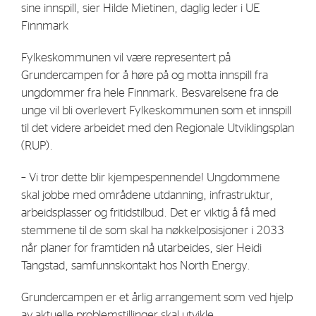
sine innspill, sier Hilde Mietinen, daglig leder i UE
Finnmark
Fylkeskommunen vil være representert på
Grundercampen for å høre på og motta innspill fra
ungdommer fra hele Finnmark. Besvarelsene fra de
unge vil bli overlevert Fylkeskommunen som et innspill
til det videre arbeidet med den Regionale Utviklingsplan
(RUP).
– Vi tror dette blir kjempespennende! Ungdommene
skal jobbe med områdene utdanning, infrastruktur,
arbeidsplasser og fritidstilbud. Det er viktig å få med
stemmene til de som skal ha nøkkelposisjoner i 2033
når planer for framtiden nå utarbeides, sier Heidi
Tangstad, samfunnskontakt hos North Energy.
Grundercampen er et årlig arrangement som ved hjelp
av aktuelle problemstillinger skal utvikle