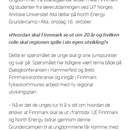
Strategy
og studenter fra lærerutdanningen ved UiT Norges
Arktiske Universitet Alta deltar på North Energy
Grundercamp i Alta, onsdag 16. oktober.
Investors
«Hvordan skal Finnmark se ut om 20 år og hvilken
Share Performance
rolle skal regionen spille i sin egen utvikling?»
Financial Reports & Calendar
Dette er spørsmålet de unge skal gi sine synspunkter
Stock Exchange Releases
og svar på. Spørsmålet har tidligere vært tema både på
Share Information
Dialogkonferansen i Hammerfest og årets
Corporate Governance
Finnmarkskonferanse og inngår i Finnmark
fylkeskommunes arbeid med ny regional
utviklingsplan.
– Nå er det de unges tur til å si sitt om hvordan de
ønsker at Finnmark skal se ut i framtida. UE Finnmark
og North Energy bidrar gjennom denne
Gründercampen til at ungdommene får komme med