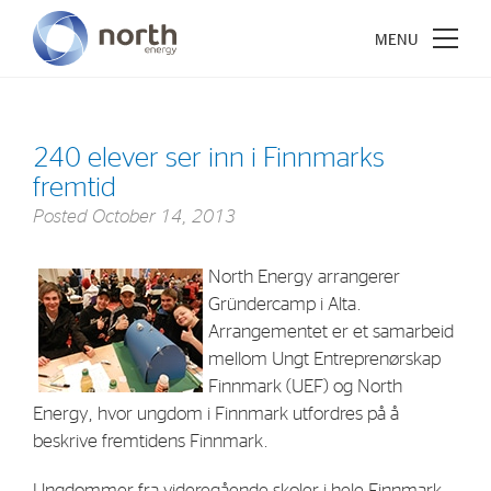
240 elever ser inn i Finnmarks
fremtid
About North Energy
Posted
October 14, 2013
Vision
North Energy arrangerer
Company History
Gründercamp i Alta.
Board & Management
Arrangementet er et samarbeid
mellom Ungt Entreprenørskap
Finnmark (UEF) og North
Investments
Energy, hvor ungdom i Finnmark utfordres på å
Industrial Holdings
beskrive fremtidens Finnmark.
Financial Investments
Ungdommer fra videregående skoler i hele Finnmark