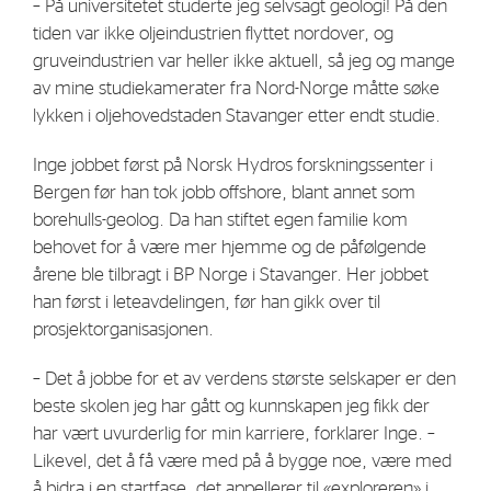
– På universitetet studerte jeg selvsagt geologi! På den
tiden var ikke oljeindustrien flyttet nordover, og
gruveindustrien var heller ikke aktuell, så jeg og mange
av mine studiekamerater fra Nord-Norge måtte søke
lykken i oljehovedstaden Stavanger etter endt studie.
Inge jobbet først på Norsk Hydros forskningssenter i
Bergen før han tok jobb offshore, blant annet som
borehulls-geolog. Da han stiftet egen familie kom
behovet for å være mer hjemme og de påfølgende
årene ble tilbragt i BP Norge i Stavanger. Her jobbet
han først i leteavdelingen, før han gikk over til
prosjektorganisasjonen.
– Det å jobbe for et av verdens største selskaper er den
beste skolen jeg har gått og kunnskapen jeg fikk der
har vært uvurderlig for min karriere, forklarer Inge. –
Likevel, det å få være med på å bygge noe, være med
å bidra i en startfase, det appellerer til «exploreren» i