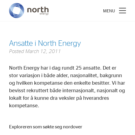
Ansatte i North Energy
Posted
March 12, 2011
About North Energy
North Energy har i dag rundt 25 ansatte. Det er
Vision
stor variasjon i både alder, nasjonalitet, bakgrunn
Company History
og hvilken kompetanse den enkelte besitter. Vi har
Board & Management
bevisst rekruttert både internasjonalt, nasjonalt og
lokalt for å kunne dra veksler på hverandres
kompetanse.
Investments
Industrial Holdings
Exploreren som søkte seg nordover
Financial Investments