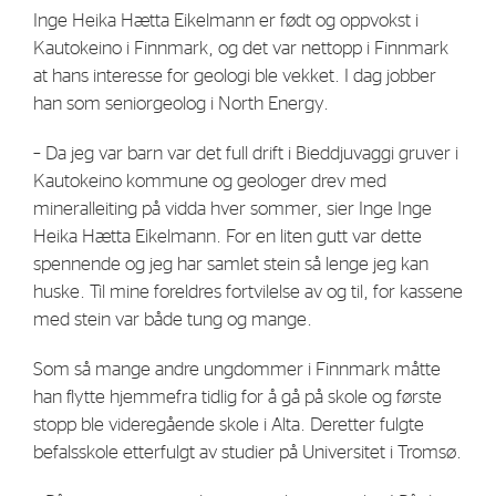
Inge Heika Hætta Eikelmann er født og oppvokst i
Strategy
Kautokeino i Finnmark, og det var nettopp i Finnmark
at hans interesse for geologi ble vekket. I dag jobber
Investors
han som seniorgeolog i North Energy.
Share Performance
– Da jeg var barn var det full drift i Bieddjuvaggi gruver i
Financial Reports & Calendar
Kautokeino kommune og geologer drev med
mineralleiting på vidda hver sommer, sier Inge Inge
Stock Exchange Releases
Heika Hætta Eikelmann. For en liten gutt var dette
Share Information
spennende og jeg har samlet stein så lenge jeg kan
Corporate Governance
huske. Til mine foreldres fortvilelse av og til, for kassene
med stein var både tung og mange.
Som så mange andre ungdommer i Finnmark måtte
han flytte hjemmefra tidlig for å gå på skole og første
stopp ble videregående skole i Alta. Deretter fulgte
befalsskole etterfulgt av studier på Universitet i Tromsø.