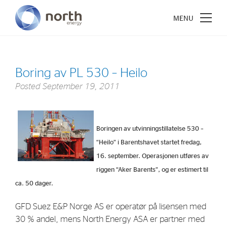
Boring av PL 530 – Heilo
Posted
September 19, 2011
About North Energy
Vision
Boringen av utvinningstillatelse 530 –
Company History
“Heilo” i Barentshavet startet fredag,
Board & Management
16. september. Operasjonen utføres av
riggen “Aker Barents”, og er estimert til
Investments
ca. 50 dager.
Industrial Holdings
GFD Suez E&P Norge AS er operatør på lisensen med
30 % andel, mens North Energy ASA er partner med
Financial Investments