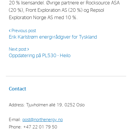
20 % lisensandel. Øvrige partnere er Rocksource ASA
Strategy
(20 %), Front Exploration AS (20 %) og Repsol
Exploration Norge AS med 10 %.
Investors
Previous post
Share Performance
Erik Karlstrøm energi-rådgiver for Tyskland
Financial Reports & Calendar
Next post
Oppdatering på PL530 - Heilo
Stock Exchange Releases
Share Information
Corporate Governance
Contact
Address: Tjuvholmen allé 19, 0252 Oslo
E-mail:
post@northenergy.no
Phone: +47 22 01 79 50