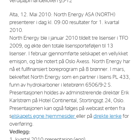
verdipapirhandelloven §5-12
Strategy
Alta, 12. Mai 2010: North Energy ASA (NORTH)
presenterer i dag kl. 09:00 resultater for 1. kvartal
Investors
2010.
Share Performance
North Energy ble i januar 2010 tildelt tre lisenser i TFO
2009, og økte den totale lisensporteføljen til 13
Financial Reports & Calendar
lisenser. I februar gjennomførte selskapet en vellykket
Stock Exchange Releases
emisjon, og ble notert på Oslo Axess. North Energy har
nå et fullfinansiert boreprogram på 8 brønner. I mars,
Share Information
bekreftet North Energy som en partner i lisens PL 433,
Corporate Governance
funn av hydrokarboner i letebrønn 6506/9-2 S.
Presentasjonen holdes av administrerende direktør Erik
Karlstrøm på Hotel Continental, Stortingsgt.24, Oslo.
Presentasjonen kan også følges på webcast enten fra
s
elskapets egne hjemmesider
eller på
direkte lenke
for
overføring.
Vedlegg:
1. kvartal 2010 presentasjon (eng)