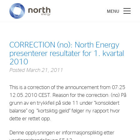
CORRECTION (no): North Energy
presenterer resultater for 1. kvartal
About North Energy
2010
Posted
March 21, 2011
Vision
Company History
This is a correction of the announcement from 07:25
Board & Management
12.05.2010 CEST. Reason for the correction: (no) På
grunn av en trykkfeil på side 11 under “konsolidert
balanse” og “kortsiktig gjeld” følger ny rapport hvor
Investments
dette er rettet opp.
Industrial Holdings
Denne opplysningen er informasjonspliktig etter
Financial Investments