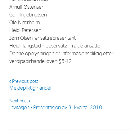
Strategy
Arnulf Østensen
Guri Ingebrigtsen
Ole Njærheim
Investors
Heidi Petersen
Share Performance
Jørn Olsen- ansattrepresentant
Heidi Tangstad – observatør fra de ansatte
Financial Reports & Calendar
Denne opplysningen er informasjonspliktig etter
Stock Exchange Releases
verdipapirhandelloven §5-12
Share Information
Corporate Governance
Previous post
Meldepliktig handel
Next post
Invitasjon - Presentasjon av 3. kvartal 2010