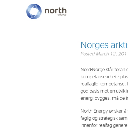
About North Energy
Norges arkti
Vision
Posted
March 12, 201
Company History
Nord-Norge står foran e
Board & Management
kompetansearbeidsplasse
realfaglig kompetanse. 
god basis mot en utvikl
energi bygges, må de in
North Energy ønsker å v
faglig og strategisk sa
innenfor realfag generel