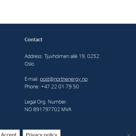
Contact
Address: Tjuvholmen allé 19, 0252
Oslo
E-mail:
post@northenergy.no
Phone: +47 22 01 79 50
Legal Org. Number:
NO 891797702 MVA
Accept
Privacy policy
creenpartner AS
.