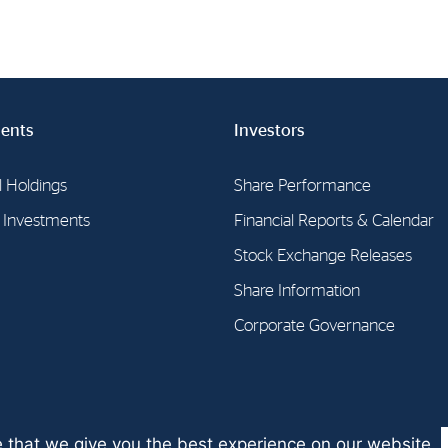
ents
Investors
l Holdings
Share Performance
l Investments
Financial Reports & Calendar
Stock Exchange Releases
Share Information
Corporate Governance
 that we give you the best experience on our website.
SA 2026 | Guidelines for the
protection of privacy
| Digital solution by
S