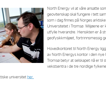
North Energy vil at våre ansatte so
E-mail:
post@northenergy.no
Leg
geovitenskap skal fungere i tett sa
Phone: +47 22 01 79 50
NO 
som i dag finnes på Norges arktiske 
Universitetet i Tromsø. Miljøene er
utfylle hverandre. Hensikten er å s
geofysikkmiljøet, fortrinnsmessig g
Hovedkontoret til North Energy ligge
av North Energys kontor i den nye 
Tromsø betyr at selskapet nå er til s
vekstsentra i de tre nordlige fylkene
iske universitet
her.