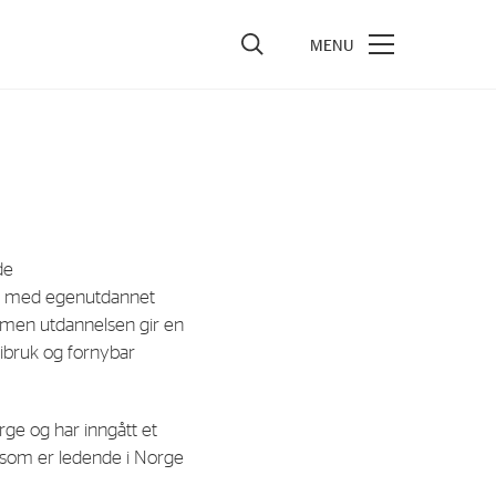
vestors
re Performance
ncial Reports & Calendar
de
ck Exchange Releases
ene med egenutdannet
e Information
, men utdannelsen gir en
gibruk og fornybar
porate Governance
rge og har inngått et
, som er ledende i Norge