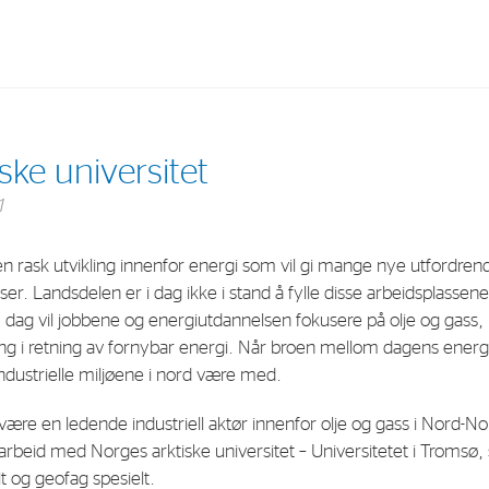
Investments
In
ske universitet
Industrial Holdings
Sha
1
Financial Investments
Fina
n rask utvikling innenfor energi som vil gi mange nye utfordren
Strategy
Sto
r. Landsdelen er i dag ikke i stand å fylle disse arbeidsplass
Shar
I dag vil jobbene og energiutdannelsen fokusere på olje og gass
ing i retning av fornybar energi. Når broen mellom dagens ener
Cor
dustrielle miljøene i nord være med.
ære en ledende industriell aktør innenfor olje og gass i Nord-No
marbeid med Norges arktiske universitet – Universitetet i Tromsø
t og geofag spesielt.