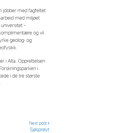
m jobber med fagfeltet
al Org. Number:
marbeid med miljøet
891797702 MVA
universitet –
 komplimentære og vil
tyrke geolog- og
eofysikk.
r i Alta. Opprettelsen
Forskningsparken i
tede i de tre største
.
Next post
Sjøsprøyt