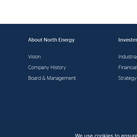
About North Energy
Investm
Vision
Industria
Company History
Financia
Board & Management
Strategy
We use cookies to ensure
© North Energy A