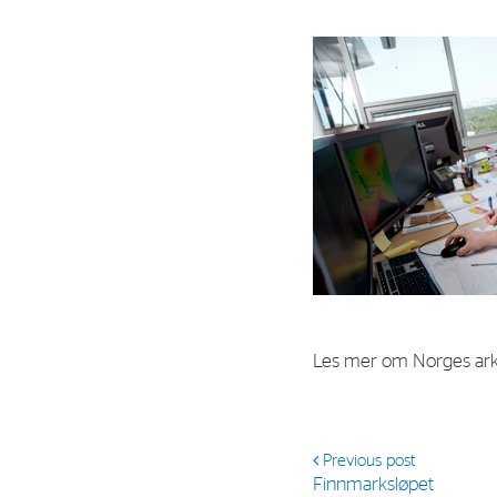
Contact
Address: Tjuvholmen Allé 19,
0252 Oslo
Les mer om Norges arkt
Previous post
Finnmarksløpet