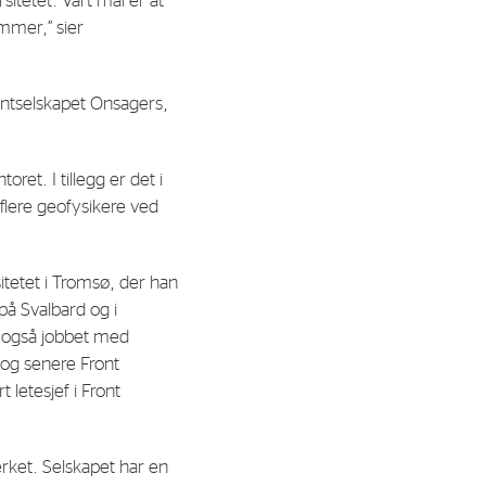
sitetet. Vårt mål er at
ommer,” sier
al Org. Number:
891797702 MVA
ntselskapet Onsagers,
et. I tillegg er det i
 flere geofysikere ved
tetet i Tromsø, der han
på Svalbard og i
 også jobbet med
 og senere Front
 letesjef i Front
ket. Selskapet har en