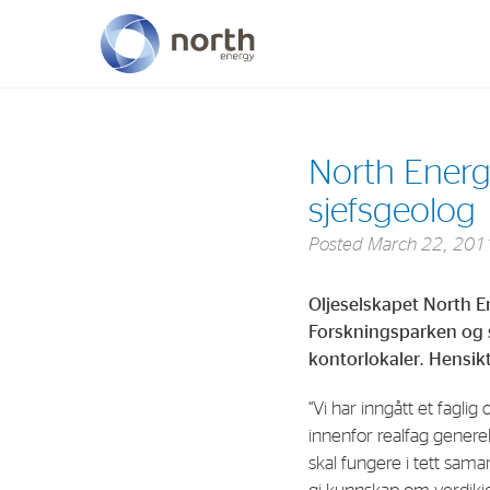
About North Energy
North Energ
Vision
sjefsgeolog
Company History
Posted
March 22, 201
Board & Management
Oljeselskapet North E
Forskningsparken og s
kontorlokaler. Hensikt
“Vi har inngått et fagl
innenfor realfag genere
skal fungere i tett sama