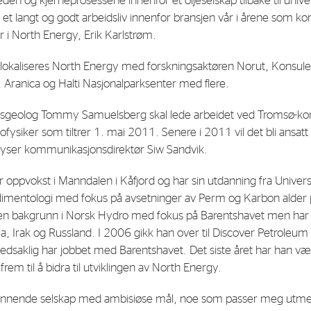
en og kjerneprosessene innenfor et oljeselskap tilbake til univer
 et langt og godt arbeidsliv innenfor bransjen vår i årene som k
r i North Energy, Erik Karlstrøm.
E-mail:
post@northenergy.no
Leg
Phone: +47 22 01 79 50
NO 
lokaliseres North Energy med forskningsaktøren Norut, Konsule
 Aranica og Halti Nasjonalparksenter med flere.
sgeolog Tommy Samuelsberg skal lede arbeidet ved Tromsø-kontor
fysiker som tiltrer 1. mai 2011. Senere i 2011 vil det bli ansatt
plyser kommunikasjonsdirektør Siw Sandvik.
pvokst i Manndalen i Kåfjord og har sin utdanning fra Universi
edimentologi med fokus på avsetninger av Perm og Karbon alder 
 en bakgrunn i Norsk Hydro med fokus på Barentshavet men har
, Irak og Russland. I 2006 gikk han over til Discover Petroleum
dsaklig har jobbet med Barentshavet. Det siste året har han vært
frem til å bidra til utviklingen av North Energy.
ennende selskap med ambisiøse mål, noe som passer meg utmer