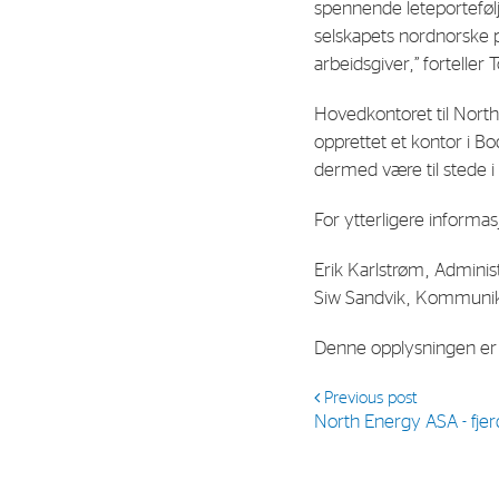
spennende leteportefølj
selskapets nordnorske pr
arbeidsgiver,” fortell
Hovedkontoret til North 
opprettet et kontor i B
dermed være til stede i 
For ytterligere informas
Erik Karlstrøm, Admini
Siw Sandvik, Kommunik
Denne opplysningen er i
Previous post
North Energy ASA - fje