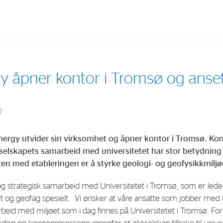
Investments
In
y åpner kontor i Tromsø og anset
Industrial Holdings
Sha
Financial Investments
Fina
1
Strategy
Sto
nergy utvider sin virksomhet og åpner kontor i Tromsø. Kont
Shar
elskapets samarbeid med universitetet har stor betydning 
Cor
en med etableringen er å styrke geologi- og geofysikkmiljøe
ig og strategisk samarbeid med Universitetet i Tromsø, som er le
lt og geofag spesielt. Vi ønsker at våre ansatte som jobber med 
rbeid med miljøet som i dag finnes på Universitetet i Tromsø. Forh