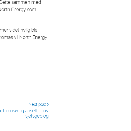
et. Dette sammen med
e North Energy som
 mens det nylig ble
Tromsø vil North Energy
Next post
i Tromsø og ansetter ny
sjefsgeolog