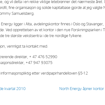
e, og vil delta i en rekke viktige letebrønner det nærmeste år
ofil, fine organisasjon og solide kapitalbase gjorde at jeg valgt
er Tommy Samuelsberg.
Energy ligger i Alta, avdelingskontor finnes i Oslo og Stavanger,
odø. Ved opprettelsen av et kontor i den nye Forskningsparken i 
de tre største vekstsentra i de tre nordlige fylkene.
jon, vennligst ta kontakt med:
strerende direktør, + 47 476 52990
asjonsdirektør, +47 947 93075
nformasjonspliktig etter verdipapirhandelloven §5-12
rde kvartal 2010
North Energy åpner kontor 