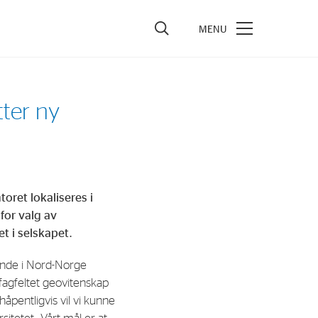
vestors
ter ny
re Performance
ncial Reports & Calendar
ck Exchange Releases
oret lokaliseres i
e Information
for valg av
porate Governance
t i selskapet.
dende i Nord-Norge
fagfeltet geovitenskap
åpentligvis vil vi kunne