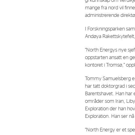
gi kunnskap om verdikjed
Contact
mange fra nord vil finne
administrerende direktø
Address: Tjuvholmen Allé 19,
0252 Oslo
I Forskningsparken sam
Andøya Rakettskytefelt,
“North Energys nye sjef
oppstarten ansatt en geo
kontoret i Tromsø,” op
Tommy Samuelsberg er op
har tatt doktorgrad i s
Barentshavet. Han har
områder som Iran, Libya
Exploration der han hove
Exploration. Han ser nå 
“North Energy er et sp