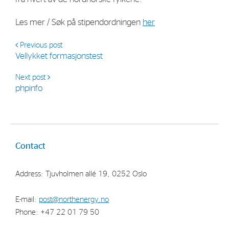
Strategy
Les mer / Søk på stipendordningen
her
Investors
Previous post
Vellykket formasjonstest
Share Performance
Next post
Financial Reports & Calendar
phpinfo
Stock Exchange Releases
Share Information
Corporate Governance
Contact
Address: Tjuvholmen allé 19, 0252 Oslo
E-mail:
post@northenergy.no
Phone: +47 22 01 79 50