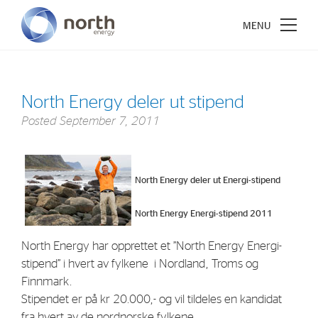
North Energy deler ut stipend
Posted
September 7, 2011
About North Energy
Vision
North Energy deler ut Energi-stipend
Company History
Board & Management
North Energy Energi-stipend 2011
North Energy har opprettet et ”North Energy Energi-
Investments
stipend” i hvert av fylkene i Nordland, Troms og
Finnmark.
Industrial Holdings
Stipendet er på kr 20.000,- og vil tildeles en kandidat
Financial Investments
fra hvert av de nordnorske fylkene.