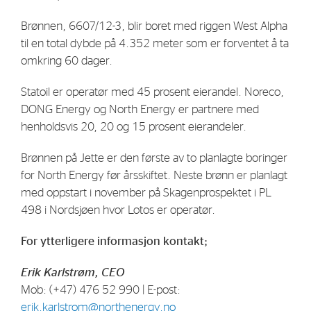
Strategy
Brønnen, 6607/12-3, blir boret med riggen West Alpha
til en total dybde på 4.352 meter som er forventet å ta
Investors
omkring 60 dager.
Share Performance
Statoil er operatør med 45 prosent eierandel. Noreco,
Financial Reports & Calendar
DONG Energy og North Energy er partnere med
henholdsvis 20, 20 og 15 prosent eierandeler.
Stock Exchange Releases
Share Information
Brønnen på Jette er den første av to planlagte boringer
for North Energy før årsskiftet. Neste brønn er planlagt
Corporate Governance
med oppstart i november på Skagenprospektet i PL
498 i Nordsjøen hvor Lotos er operatør.
For ytterligere informasjon kontakt;
Erik Karlstrøm, CEO
Mob: (+47) 476 52 990 | E-post:
erik.karlstrom@northenergy.no