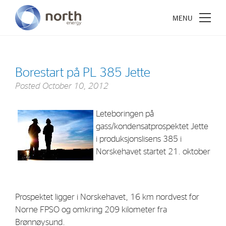
Borestart på PL 385 Jette
Posted
October 10, 2012
About North Energy
Leteboringen på
Vision
gass/kondensatprospektet Jette
Company History
i produksjonslisens 385 i
Board & Management
Norskehavet startet 21. oktober
Investments
Prospektet ligger i Norskehavet, 16 km nordvest for
Industrial Holdings
Norne FPSO og omkring 209 kilometer fra
Financial Investments
Brønnøysund.