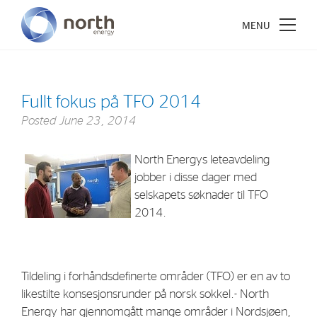
Fullt fokus på TFO 2014
Posted
June 23, 2014
About North Energy
North Energys leteavdeling
Vision
jobber i disse dager med
Company History
selskapets søknader til TFO
Board & Management
2014.
Investments
Tildeling i forhåndsdefinerte områder (TFO) er en av to
Industrial Holdings
likestilte konsesjonsrunder på norsk sokkel.- North
Financial Investments
Energy har gjennomgått mange områder i Nordsjøen,