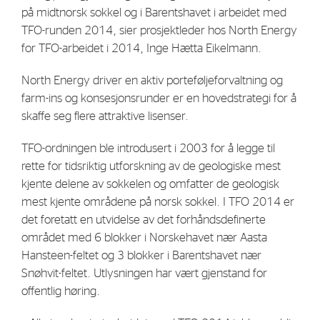
på midtnorsk sokkel og i Barentshavet i arbeidet med
Strategy
TFO-runden 2014, sier prosjektleder hos North Energy
for TFO-arbeidet i 2014, Inge Hætta Eikelmann.
Investors
North Energy driver en aktiv porteføljeforvaltning og
Share Performance
farm-ins og konsesjonsrunder er en hovedstrategi for å
Financial Reports & Calendar
skaffe seg flere attraktive lisenser.
Stock Exchange Releases
TFO-ordningen ble introdusert i 2003 for å legge til
Share Information
rette for tidsriktig utforskning av de geologiske mest
kjente delene av sokkelen og omfatter de geologisk
Corporate Governance
mest kjente områdene på norsk sokkel. I TFO 2014 er
det foretatt en utvidelse av det forhåndsdefinerte
området med 6 blokker i Norskehavet nær Aasta
Hansteen-feltet og 3 blokker i Barentshavet nær
Snøhvit-feltet. Utlysningen har vært gjenstand for
offentlig høring.