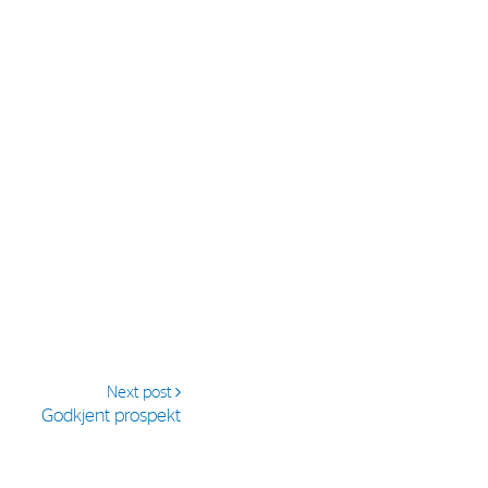
al Org. Number:
891797702 MVA
Next post
Godkjent prospekt