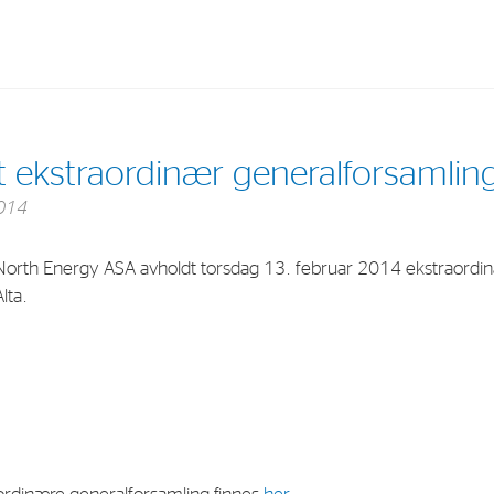
Investments
In
 ekstraordinær generalforsamlin
Industrial Holdings
Sha
2014
Financial Investments
Fina
North Energy ASA avholdt torsdag 13. februar 2014 ekstraordin
Strategy
Sto
Alta.
Shar
Cor