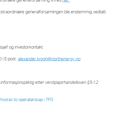
aordinære generalforsamling finnes
her.
kstraordinære generalforsamlingen ble enstemmig vedtatt.
E-mail:
post@northenergy.no
Leg
Phone: +47 22 01 79 50
NO 
sjef og investorkontakt
 | E-post:
alexander.krogh@northenergy.no
nformasjonspliktig etter verdipapirhandelloven §5-12.
r hvorav to operatørskap i TFO