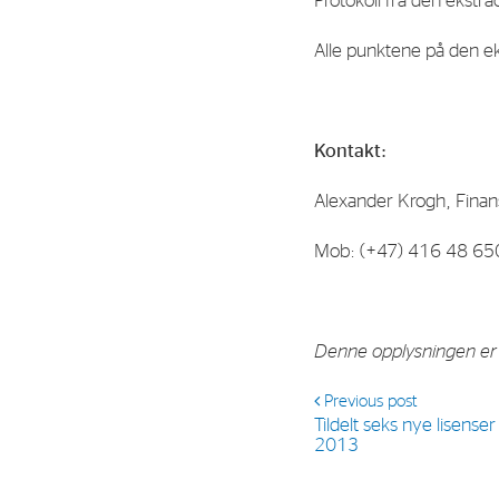
Protokoll fra den ekstr
Contact
Alle punktene på den e
Address: Tjuvholmen Allé 19,
0252 Oslo
Kontakt:
Alexander Krogh, Finans
Mob: (+47) 416 48 650
Denne opplysningen er i
Previous post
Tildelt seks nye lisense
2013