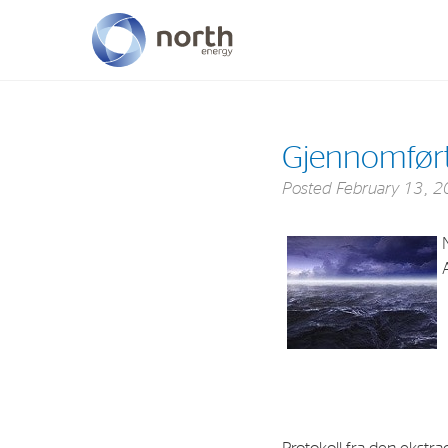
About North Energy
Gjennomført
Vision
Posted
February 13, 
Company History
Board & Management