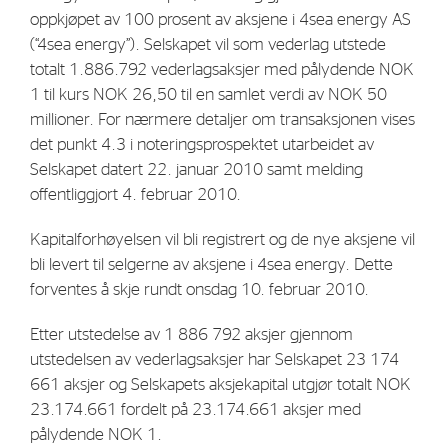
oppkjøpet av 100 prosent av aksjene i 4sea energy AS
Strategy
(“4sea energy”). Selskapet vil som vederlag utstede
totalt 1.886.792 vederlagsaksjer med pålydende NOK
Investors
1 til kurs NOK 26,50 til en samlet verdi av NOK 50
millioner. For nærmere detaljer om transaksjonen vises
Share Performance
det punkt 4.3 i noteringsprospektet utarbeidet av
Financial Reports & Calendar
Selskapet datert 22. januar 2010 samt melding
Stock Exchange Releases
offentliggjort 4. februar 2010.
Share Information
Kapitalforhøyelsen vil bli registrert og de nye aksjene vil
Corporate Governance
bli levert til selgerne av aksjene i 4sea energy. Dette
forventes å skje rundt onsdag 10. februar 2010.
Etter utstedelse av 1 886 792 aksjer gjennom
utstedelsen av vederlagsaksjer har Selskapet 23 174
661 aksjer og Selskapets aksjekapital utgjør totalt NOK
23.174.661 fordelt på 23.174.661 aksjer med
pålydende NOK 1.