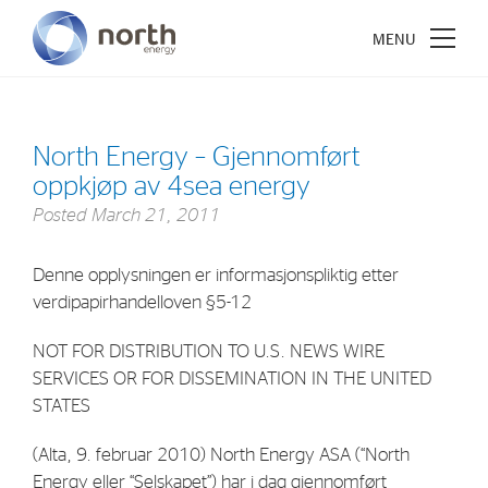
North Energy – Gjennomført
oppkjøp av 4sea energy
About North Energy
Posted
March 21, 2011
Vision
Denne opplysningen er informasjonspliktig etter
Company History
verdipapirhandelloven §5-12
Board & Management
NOT FOR DISTRIBUTION TO U.S. NEWS WIRE
SERVICES OR FOR DISSEMINATION IN THE UNITED
Investments
STATES
Industrial Holdings
(Alta, 9. februar 2010) North Energy ASA (“North
Financial Investments
Energy eller “Selskapet”) har i dag gjennomført