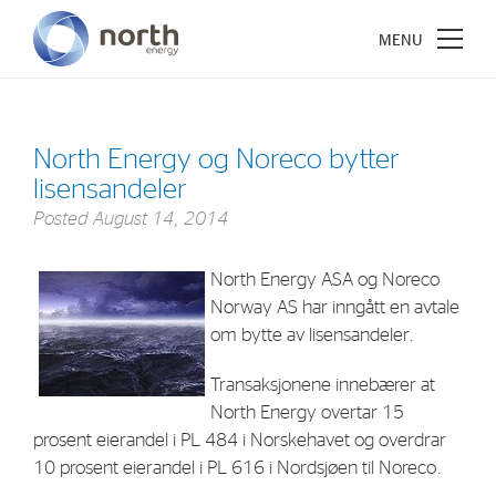
North Energy og Noreco bytter
lisensandeler
About North Energy
Posted
August 14, 2014
Vision
North Energy ASA og Noreco
Company History
Norway AS har inngått en avtale
Board & Management
om bytte av lisensandeler.
Transaksjonene innebærer at
Investments
North Energy overtar 15
prosent eierandel i PL 484 i Norskehavet og overdrar
Industrial Holdings
10 prosent eierandel i PL 616 i Nordsjøen til Noreco.
Financial Investments