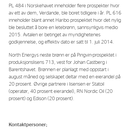
PL 484 i Norskehavet inneholder flere prospekter hvor
Strategy
av ett av dem, Verdande, ble boret tidligere i år. PL 616
inneholder blant annet Haribo prospektet hvor det nylig
Investors
ble besluttet å bore en letebrønn, sannsynligvis medio
2015. Avtalen er betinget av myndighetenes
Share Performance
godkjennelse, og effektiv dato er satt til 1. juli 2014.
Financial Reports & Calendar
North Energys neste brønn er på Pingvin-prospektet i
Stock Exchange Releases
produksjonslisens 713, vest for Johan Castberg i
Share Information
Barentshavet. Brønnen er planlagt med oppstart i
Corporate Governance
august måned og selskapet deltar med en eierandel på
20 prosent. Øvrige partnere i lisensen er Statoil
(operatør, 40 prosent eierandel), RN Nordic Oil (20
prosent) og Edison (20 prosent).
Kontaktpersoner;