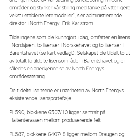
Strategy
områder og styrker vår stilling med tanke på ytterligere
vekst i etablerte letemodeller”, sier administrerende
direktør i North Energy, Erik Karlstrøm
Investors
Tildelingene som ble kunngjort i dag, omfatter en lisens
Share Performance
i Nordsjøen, to lisenser i Norskehavet og to lisenser i
Financial Reports & Calendar
Barentshavet (se kart vedlagt). Selskapet ble tildelt to ut
Stock Exchange Releases
av totalt to tildelte lisensområder i Barentshavet og er
således en anerkjennelse av North Energys
Share Information
områdesatsning.
Corporate Governance
De tildelte lisensene er i nærheten av North Energys
eksisterende lisensportefølje:
PL590, blokkene 6507/10 ligger sentralt på
Haltenterassen mellom produserende felt
PL587, blokkene 6407/ 8 ligger mellom Draugen og