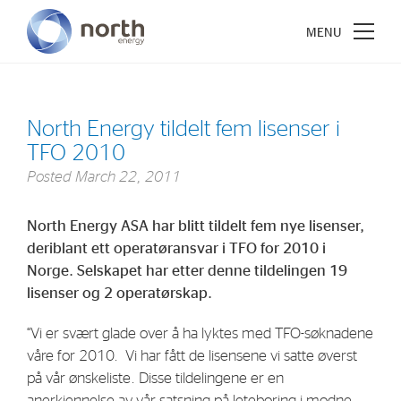
North Energy tildelt fem lisenser i
TFO 2010
About North Energy
Posted
March 22, 2011
Vision
North Energy ASA har blitt tildelt fem nye lisenser,
Company History
deriblant ett operatøransvar i TFO for 2010 i
Board & Management
Norge. Selskapet har etter denne tildelingen 19
lisenser og 2 operatørskap.
Investments
“Vi er svært glade over å ha lyktes med TFO-søknadene
våre for 2010. Vi har fått de lisensene vi satte øverst
Industrial Holdings
på vår ønskeliste. Disse tildelingene er en
Financial Investments
anerkjennelse av vår satsning på leteboring i modne