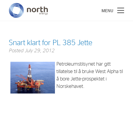
Snart klart for PL 385 Jette
Posted
July 29, 2012
About North Energy
Petroleumstilsynet har gitt
Vision
tillatelse til å bruke West Alpha til
Company History
å bore Jette-prospektet i
Norskehavet.
Board & Management
Investments
Industrial Holdings
Financial Investments