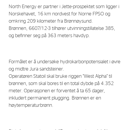
Strategy
North Energy er partner i Jette-prospektet som ligger i
Norskehavet, 16 km nordvest for Norne FPSO og
omkring 209 kilometer fra Brønnøysund.
Investors
Brønnen, 6607/12-3 tilhører utvinningstillatelse 385,
Share Performance
og befinner seg på 363 meters havdyp.
Financial Reports & Calendar
Stock Exchange Releases
Formålet er å undersøke hydrokarbonpotensialet i øvre
Share Information
og midtre Jura sandsteiner.
Corporate Governance
Operatøren Statoil skal bruke riggen “West Alpha” til
brønnen, som skal bores til en total dybde på 4.352
meter. Operasjonen er forventet å ta 65 dager,
inkludert permanent plugging. Brønnen er en
høytemperaturbrønn.