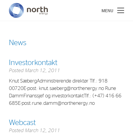
News
About North Energy
Investorkontakt
Vision
Posted
March 12, 2011
Company History
Knut SæbergAdministrerende direktør Tlf.: 918
00720E-post: knut.saeberg@northenergy.no Rune
Board & Management
DammFinanssjef og investorkontaktTlf.: (+47) 416 66
685E-post:rune.damm@northenergy.no
Investments
Industrial Holdings
Webcast
Financial Investments
Posted
March 12, 2011