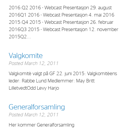
Strategy
2016:Q2 2016 - Webcast Presentasjon 29. august
2016Q1 2016 - Webcast Presentasjon 4. mai 2016
2015:Q4 2015 - Webcast Presentasjon 26. februar
Investors
2016Q3 2015 - Webcast Presentasjon 12. november
Share Performance
2015Q2...
Financial Reports & Calendar
Valgkomite
Stock Exchange Releases
Posted
March 12, 2011
Share Information
Valgkomitè valgt på GF 22. juni 2015: Valgkomitèens
Corporate Governance
leder: Rabbe Lund Medlemmer: May Britt
LilletvedtOdd Levy Harjo
Generalforsamling
Posted
March 12, 2011
Her kommer Generalforsamling